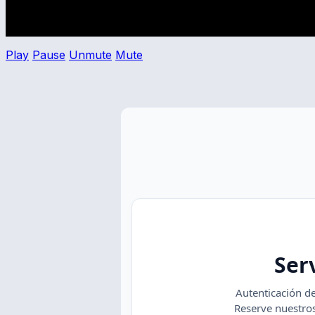
WE ARE NOT AN ATTORNEY LICENSED TO PRACTICE L
Copyright © 2026 — Miami Beach Notary LLC All Rights 
Play
Pause
Unmute
Mute
Ser
Autenticación d
Reserve nuestro