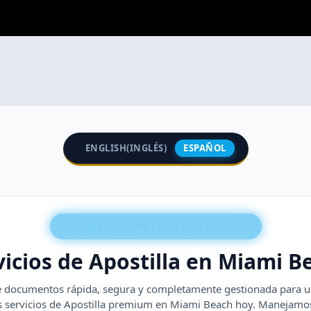
AW IN THE STATE OF FLORIDA, AND WE MAY NOT GIVE
Reserved.
ENGLISH
(
INGLÉS
)
ESPAÑOL
AUTENTICACIÓN ESTATAL Y FEDERAL
vicios de Apostilla en Miami B
e documentos rápida, segura y completamente gestionada para us
s servicios de Apostilla premium en Miami Beach hoy. Manejamos