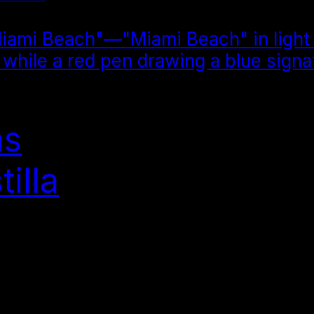
as
illa