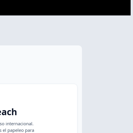
 LEGAL ADVICE OR ACCEPT FEES FOR LEGAL ADVICE.
each
o internacional.
 el papeleo para